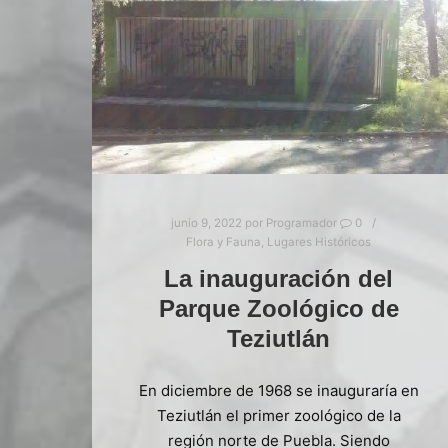
junio 9, 2022
por
Programador
0
Flora y Fauna
,
Lugares Históricos
La inauguración del
Parque Zoológico de
Teziutlán
En diciembre de 1968 se inauguraría en
Teziutlán el primer zoológico de la
región norte de Puebla. Siendo