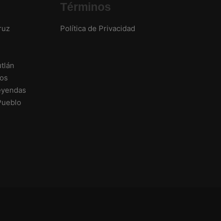
Términos
ruz
Política de Privacidad
utlán
cos
eyendas
Pueblo