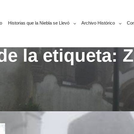
o
Historias que la Niebla se Llevó
Archivo Histórico
Con
de la etiqueta:
Z