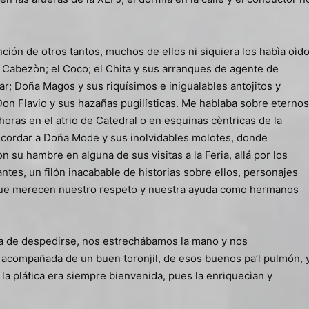
ón de otros tantos, muchos de ellos ni siquiera los habìa oìd
l Cabezòn; el Coco; el Chita y sus arranques de agente de
lar; Doña Magos y sus riquísimos e inigualables antojitos y
Don Flavio y sus hazañas pugilísticas. Me hablaba sobre eternos
oras en el atrio de Catedral o en esquinas cèntricas de la
recordar a Doña Mode y sus inolvidables molotes, donde
n su hambre en alguna de sus visitas a la Feria, allá por los
ntes, un filón inacabable de historias sobre ellos, personajes
que merecen nuestro respeto y nuestra ayuda como hermanos
ra de despedirse, nos estrechábamos la mano y nos
acompañada de un buen toronjil, de esos buenos pa’l pulmón, 
a la plática era siempre bienvenida, pues la enriquecìan y
.