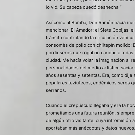
lo vió. Su cabeza quedó deshecha.“
Así como al Bomba, Don Ramón hacía menci
mencionar: El Amador; el Siete Cobijas; e
tránsito controlando la circulación vehicu
consomès de pollo con chiltepìn molido; 
pordioseros que rogaban caridad a todas h
ciudad. Me hacía volar la imaginación al 
personalidades del medio artístico saciaro
años sesentas y setentas. Era, como dije a
populares teziutecos, endémicos seres 
serranos.
Cuando el crepúsculo llegaba y era la ho
prometíamos una futura reunión, siempre 
de algún otro visitante, cuya intromisión 
aportaban más anécdotas y datos nuevos