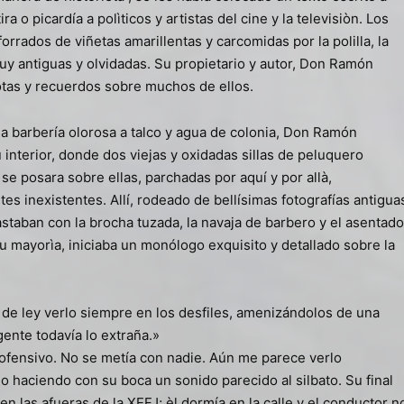
a o picardía a polìticos y artistas del cine y la televisiòn. Los
orrados de viñetas amarillentas y carcomidas por la polilla, la
y antiguas y olvidadas. Su propietario y autor, Don Ramón
otas y recuerdos sobre muchos de ellos.
a barbería olorosa a talco y agua de colonia, Don Ramón
 interior, donde dos viejas y oxidadas sillas de peluquero
se posara sobre ellas, parchadas por aquí y por allà,
tes inexistentes. Allí, rodeado de bellísimas fotografías antigua
staban con la brocha tuzada, la navaja de barbero y el asentado
u mayorìa, iniciaba un monólogo exquisito y detallado sobre la
 de ley verlo siempre en los desfiles, amenizándolos de una
gente todavía lo extraña.»
nofensivo. No se metía con nadie. Aún me parece verlo
o haciendo con su boca un sonido parecido al silbato. Su final
en las afueras de la XEFJ; èl dormía en la calle y el conductor n