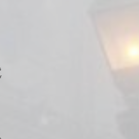
s
r
o