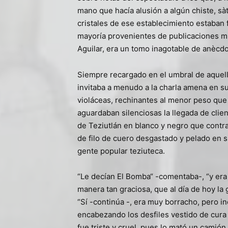
mano que hacía alusión a algún chiste, sàtir
cristales de ese establecimiento estaban f
mayoría provenientes de publicaciones mu
Aguilar, era un tomo inagotable de anècd
Siempre recargado en el umbral de aquell
invitaba a menudo a la charla amena en su
violáceas, rechinantes al menor peso que 
aguardaban silenciosas la llegada de clien
de Teziutlán en blanco y negro que contra
de filo de cuero desgastado y pelado en s
gente popular teziuteca.
“Le decían El Bomba“ -comentaba-, “y era
manera tan graciosa, que al día de hoy la 
“Sí -continúa -, era muy borracho, pero i
encabezando los desfiles vestido de cura 
fue triste y cruel, pues lo mató un camión 