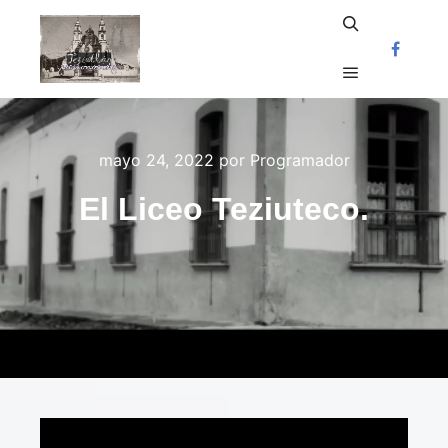
Buscar
Menú princi
mayo 24, 2022
por
Programador
El Liceo Teziuteco.