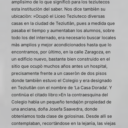
amplìsimo de lo que significò para los teziutecos
esta instituciòn del saber. Nos dice tambièn su
ubicaciòn: »Ocupò el Liceo Teziuteco diversas
casas en la ciudad de Teziutlàn, pues a medida que
pasaba el tiempo y aumentaban los alumnos, sobre
todo los del internado, era necesario buscar locales
màs amplios y mejor acondicionados hasta que lo
encontramos, por ùltimo, en la calle Zaragoza, en
un edificio nuevo, bastante bien construido en el
sitio que ocupò muchos años antes un hospital,
precisamente frente a un caseròn de dos pisos
donde tambièn estuvo el Colegio y era designado
en Teziutlàn con el nombre de ‘La Casa Dorada’. Y
continùa el citado libro:»En la contraesquina del
Colegio habìa un pequeño tendajòn propiedad de
una anciana, doña Josefa Saavedra, donde
obtenìamos toda clase de golosinas. Desde allì se
contemplaban, recortàndose en la lejanìa, las viejas