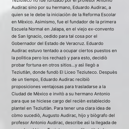
Teziuteco no fue fundado por el profesor Antonio
Audirac sino por su hermano, Eduardo Audirac, a
quien se le debe la iniciaciòn de la Reforma Escolar
en Mèxico. Asimismo, fue el fundador de la primera
Escuela Normal en Jalapa, en el viejo ex-convento
de San Ignacio, cedido para tal cosa por el
Gobernador del Estado de Veracruz. Eduardo
Audirac estuvo tentado a ocupar ciertos puestos en
la polìtica pero los rechazò y para esto, decidiò
probar fortuna en otros sitios…y asì llegò a
Teziutlàn, donde fundò El Liceo Teziuteco. Despuès
de un tiempo, Eduardo Audirac recibiò
proposiciones ventajosas para trasladarse a la
Ciudad de Mèxico e invitò a su hermano Antonio
para que se hiciese cargo del recièn establecido
plantel en Teziutlàn. Para tener una clara idea de
còmo sucediò, Augusto Audirac, hijo y biògrafo del
profesor Antonio Audirac, describe asì la llegada de