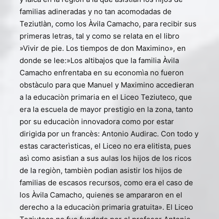
familias adineradas y no tan acomodadas de
Teziutlàn, como los Àvila Camacho, para recibir sus
primeras letras, tal y como se relata en el libro
»Vivir de pie. Los tiempos de don Maximino», en
donde se lee:»Los altibajos que la familia Àvila
Camacho enfrentaba en su economìa no fueron
obstàculo para que Manuel y Maximino accedieran
a la educaciòn primaria en el Liceo Teziuteco, que
era la escuela de mayor prestigio en la zona, tanto
por su educaciòn innovadora como por estar
dirigida por un francès: Antonio Audirac. Con todo y
estas caracterìsticas, el Liceo no era elitista, pues
asì como asistìan a sus aulas los hijos de los ricos
de la regiòn, tambièn podìan asistir los hijos de
familias de escasos recursos, como era el caso de
los Àvila Camacho, quienes se ampararon en el
derecho a la educaciòn primaria gratuita». El Liceo