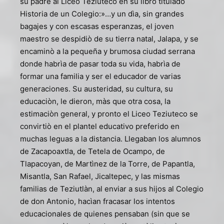
su padre al Liceo Teziuteco en su libro titulado
Historia de un Colegio:»…y un dìa, sin grandes
bagajes y con escasas esperanzas, el joven
maestro se despidiò de su tierra natal, Jalapa, y se
encaminò a la pequeña y brumosa ciudad serrana
donde habrìa de pasar toda su vida, habrìa de
formar una familia y ser el educador de varias
generaciones. Su austeridad, su cultura, su
educaciòn, le dieron, màs que otra cosa, la
estimaciòn general, y pronto el Liceo Teziuteco se
convirtiò en el plantel educativo preferido en
muchas leguas a la distancia. Llegaban los alumnos
de Zacapoaxtla, de Tetela de Ocampo, de
Tlapacoyan, de Martìnez de la Torre, de Papantla,
Misantla, San Rafael, Jicaltepec, y las mismas
familias de Teziutlàn, al enviar a sus hijos al Colegio
de don Antonio, hacìan fracasar los intentos
educacionales de quienes pensaban (sin que se