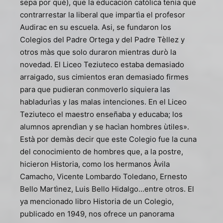
sepa por què), que la educaciòn catòlica tenìa que
contrarrestar la liberal que impartìa el profesor
Audirac en su escuela. Asi, se fundaron los
Colegios del Padre Ortega y del Padre Tèllez y
otros màs que solo duraron mientras durò la
novedad. El Liceo Teziuteco estaba demasiado
arraigado, sus cimientos eran demasiado firmes
para que pudieran conmoverlo siquiera las
habladurìas y las malas intenciones. En el Liceo
Teziuteco el maestro enseñaba y educaba; los
alumnos aprendìan y se hacìan hombres ùtiles».
Està por demàs decir que este Colegio fue la cuna
del conocimiento de hombres que, a la postre,
hicieron Historia, como los hermanos Àvila
Camacho, Vicente Lombardo Toledano, Ernesto
Bello Martìnez, Luis Bello Hidalgo…entre otros. El
ya mencionado libro Historia de un Colegio,
publicado en 1949, nos ofrece un panorama