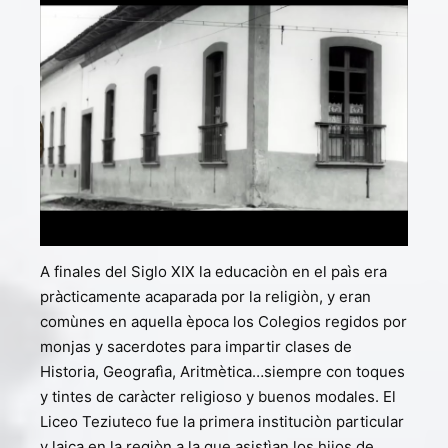
A finales del Siglo XIX la educaciòn en el paìs era
pràcticamente acaparada por la religiòn, y eran
comùnes en aquella època los Colegios regidos por
monjas y sacerdotes para impartir clases de
Historia, Geografìa, Aritmètica…siempre con toques
y tintes de caràcter religioso y buenos modales. El
Liceo Teziuteco fue la primera instituciòn particular
y laica en la regiòn a la que asistìan los hijos de