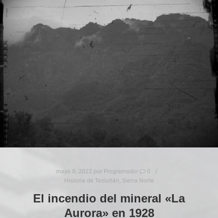
mayo 9, 2022
por
Programador
0
Historia de Teziutlán
,
Sierra Norte
El incendio del mineral «La
Aurora» en 1928